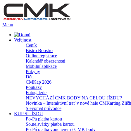
Menu
Veřejnost
Ceník
Bistro Boostro
Online registrace
Kalendář obsazenosti
Mobilní aplikace
Pokyny
Děti
CMKap 2026
Poukazy
Fotogalerie
NEVYCHÁZÍ CMK BODY NA CELOU JÍZDU?
Novinka – Interaktivní trať v nové hale CMKarting Zličí
Slevomat průvodce
KUP SI JÍZDU
Po-Pá platba kartou
So,ne,svátky platba kartou
Po-Pá platba voucherem / CMK body