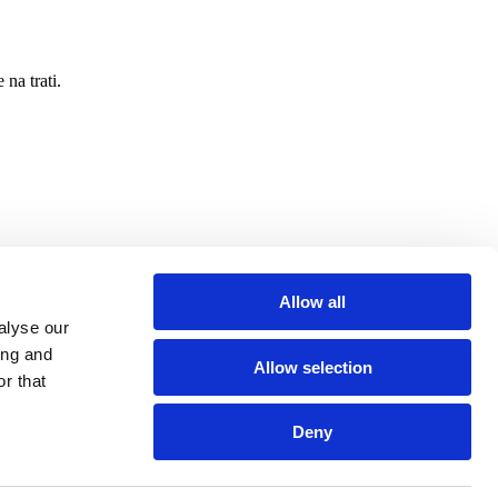
na trati.
Allow all
ožení aplikace
alyse our
ing and
Allow selection
r that
 poté čerpáte jízdu zdarma
Deny
!