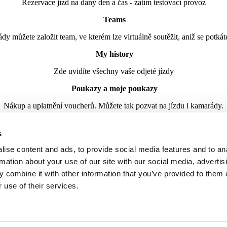
Rezervace jízd na daný den a čas - zatím testovací provoz
Teams
dy můžete založit team, ve kterém lze virtuálně soutěžit, aniž se potkáte 
My history
Zde uvidíte všechny vaše odjeté jízdy
Poukazy a moje poukazy
Nákup a uplatnění voucherů. Můžete tak pozvat na jízdu i kamarády.
Narozeninová jízda zdarma
s
dá rezervovat, zadává se na místě dle aktuální obsazenosti trati po předl
ise content and ads, to provide social media features and to an
- jízda je aktivní pouze v den narozenin a je nepřenosná
rmation about your use of our site with our social media, advertis
 combine it with other information that you’ve provided to them o
11. jízda zdarma
 use of their services.
ou na recepci hotově či kartou jsou vám přičteny CMK body, ze kterých
-body se načítají vždy zadanému profilu jezdce a jsou nepřenosné
- body se nanačítají za žádný typ voucheru ani online zakoupené jízdy