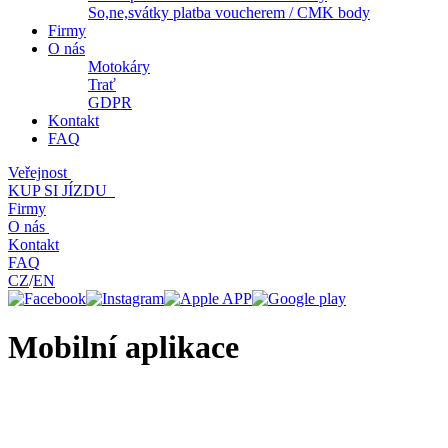
So,ne,svátky platba voucherem / CMK body
Firmy
O nás
Motokáry
Trať
GDPR
Kontakt
FAQ
Veřejnost
KUP SI JÍZDU
Firmy
O nás
Kontakt
FAQ
CZ
/
EN
Mobilní aplikace