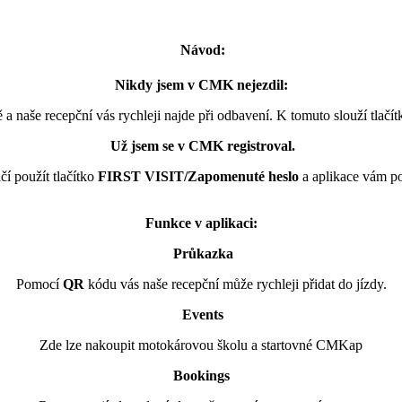
Návod
:
Nikdy jsem v CMK nejezdil:
stě a naše recepční vás rychleji najde při odbavení. K tomuto slouží tlačí
Už jsem se v CMK registroval.
čí použít tlačítko
FIRST VISIT/Zapomenuté heslo
a aplikace vám po
Funkce v aplikaci:
Průkazka
Pomocí
QR
kódu vás naše recepční může rychleji přidat do jízdy.
Events
Zde lze nakoupit motokárovou školu a startovné CMKap
Bookings