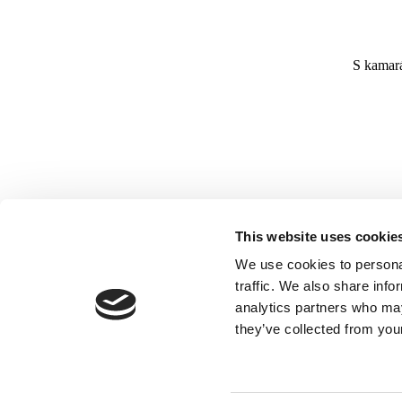
S kamará
This website uses cookie
- jízda se ne
We use cookies to personal
traffic. We also share info
analytics partners who may
they’ve collected from your
- za každou jízdu uhrazen